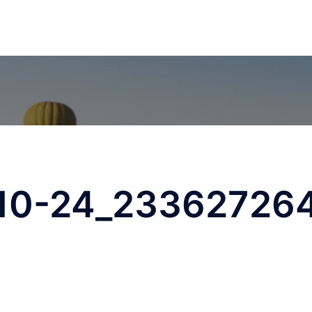
Accueil
À propos de nous
Immigration au Canada
10-24_23362726