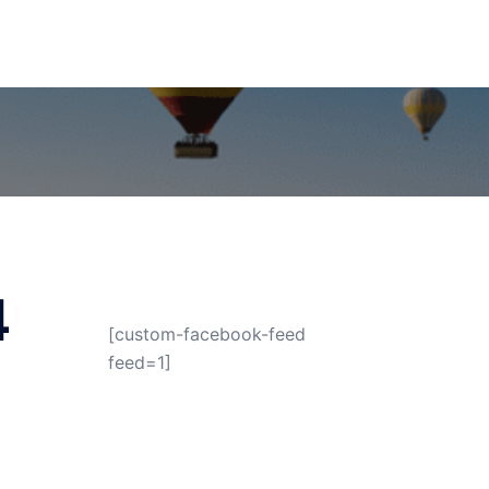
Contacts
Séjour linguistique en Irlande
4
[custom-facebook-feed
feed=1]