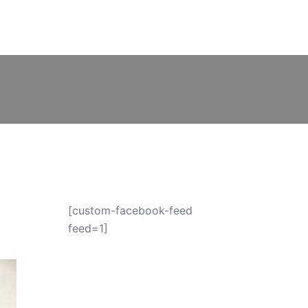
Contacts
Séjour linguistique en Irlande
[custom-facebook-feed
feed=1]